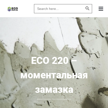
Search Butto
Search
for:
ECO 220 –
моментальная
замазка