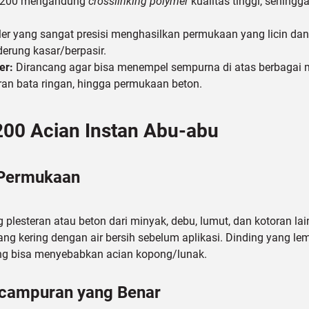
200 mengandung
crosslinking polymer
kualitas tinggi, sehing
iller yang sangat presisi menghasilkan permukaan yang licin dan
erung kasar/berpasir.
er:
Dirancang agar bisa menempel sempurna di atas berbagai me
ran bata ringan, hingga permukaan beton.
200 Acian Instan Abu-abu
 Permukaan
plesteran atau beton dari minyak, debu, lumut, dan kotoran lai
ng kering dengan air bersih sebelum aplikasi. Dinding yang 
ng bisa menyebabkan acian kopong/lunak.
ncampuran yang Benar