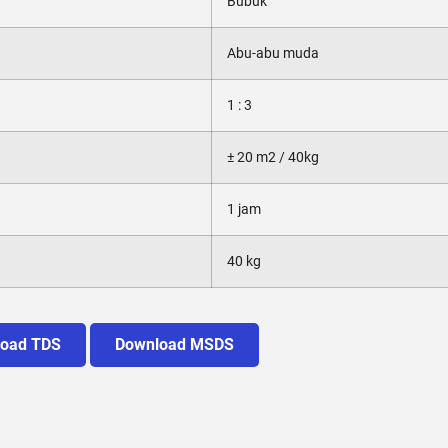
Bubuk
Abu-abu muda
1 : 3
± 20 m2 / 40kg
1 jam
40 kg
oad TDS
Download MSDS