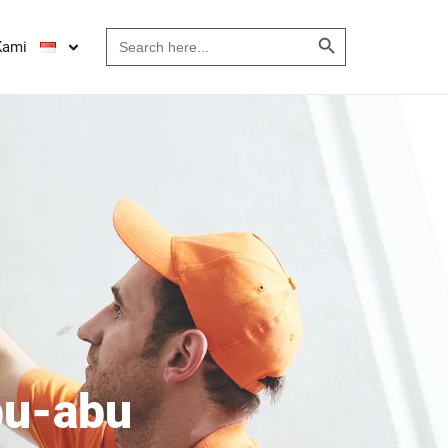
Search Button
Search
Kami
for:
bu-abu