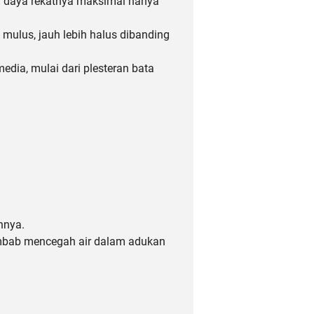
ga daya rekatnya maksimal hanya
 mulus, jauh lebih halus dibanding
dia, mulai dari plesteran bata
nnya.
lembab mencegah air dalam adukan