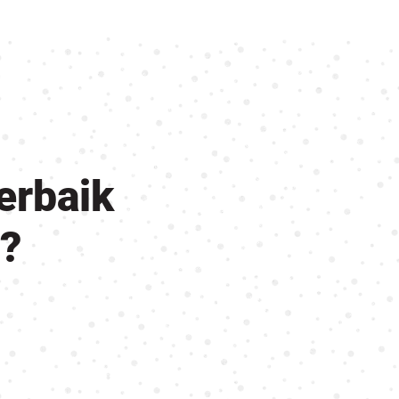
erbaik
?