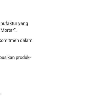
nufaktur yang
 Mortar”.
g komitmen dalam
busikan produk-
.