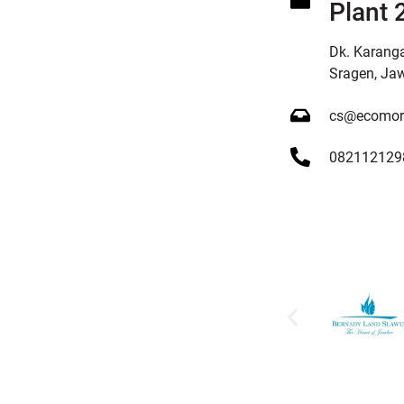
Plant 2
Dk. Karang
Sragen, Ja
cs@ecomort
082112129