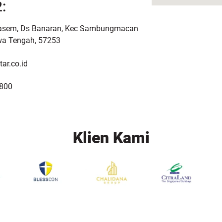
:
asem, Ds Banaran, Kec Sambungmacan
wa Tengah, 57253
ar.co.id
800
Klien Kami