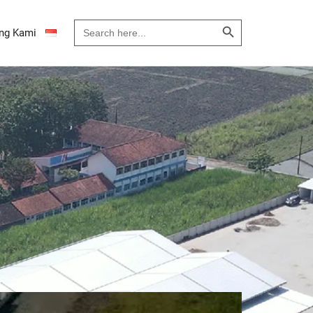
Search Button
Search
ng Kami
for: