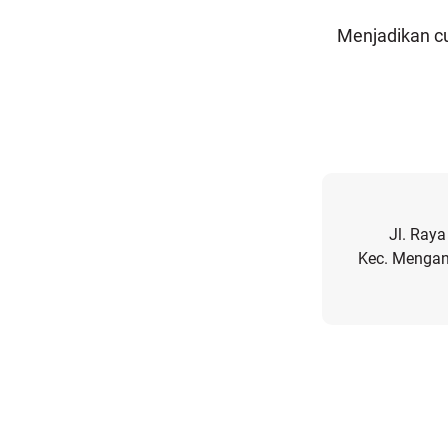
Menjadikan c
Jl. Ray
Kec. Mengant