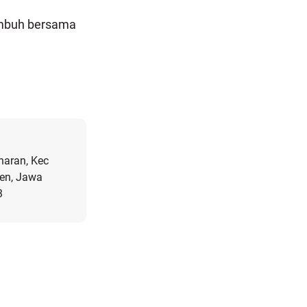
umbuh bersama
naran, Kec
en, Jawa
3