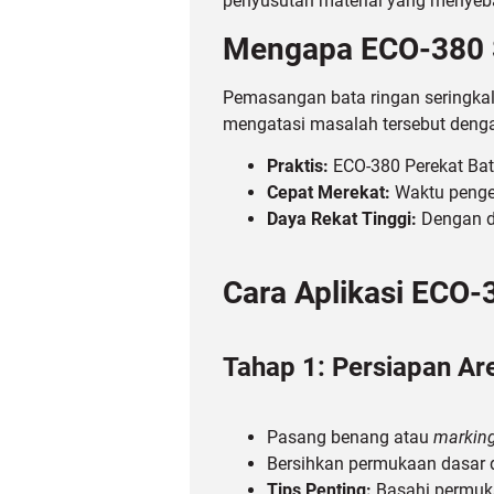
penyusutan material yang menyeba
Mengapa ECO-380 So
Pemasangan bata ringan seringkal
mengatasi masalah tersebut den
Praktis:
ECO-380 Perekat Bat
Cepat Merekat:
Waktu penge
Daya Rekat Tinggi:
Dengan da
Cara Aplikasi ECO-
Tahap 1: Persiapan Ar
Pasang benang atau
markin
Bersihkan permukaan dasar d
Tips Penting:
Basahi permuka