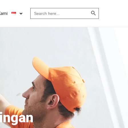
Search Button
Search
Kami
for:
ingan