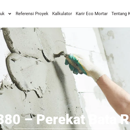
duk
Referensi Proyek
Kalkulator
Karir Eco Mortar
Tentang 
380 – Perekat Bata R