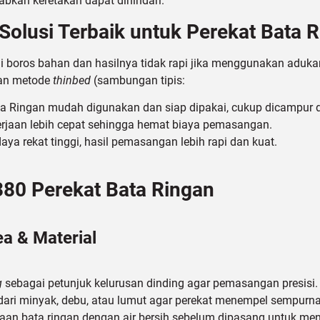
bkan keretakan dapat dihindari.
lusi Terbaik untuk Perekat Bata 
i boros bahan dan hasilnya tidak rapi jika menggunakan aduka
gan metode
thinbed
(sambungan tipis:
a Ringan mudah digunakan dan siap dipakai, cukup dicampur d
rjaan lebih cepat sehingga hemat biaya pemasangan.
ya rekat tinggi, hasil pemasangan lebih rapi dan kuat.
380 Perekat Bata Ringan
ea & Material
g
sebagai petunjuk kelurusan dinding agar pemasangan presisi.
ari minyak, debu, atau lumut agar perekat menempel sempurna
an bata ringan dengan air bersih sebelum dipasang untuk men