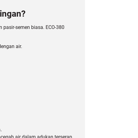
Ringan?
n pasir-semen biasa. ECO-380
engan air.
.
cegah air dalam adukan terserap