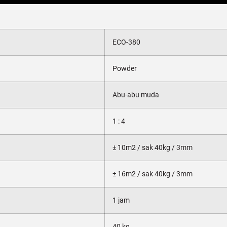
ECO-380
Powder
Abu-abu muda
1 : 4
± 10m2 / sak 40kg / 3mm
± 16m2 / sak 40kg / 3mm
1 jam
40 kg