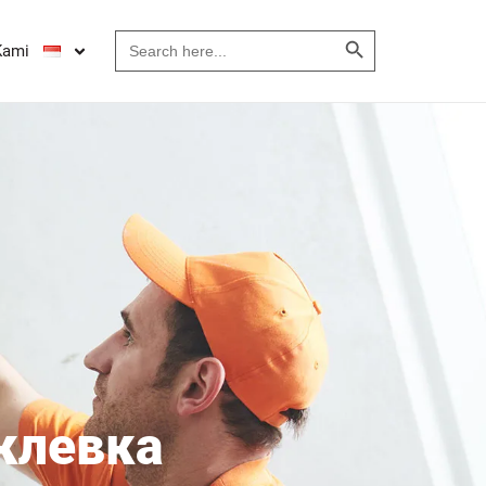
Search Button
Search
Kami
for:
клевка