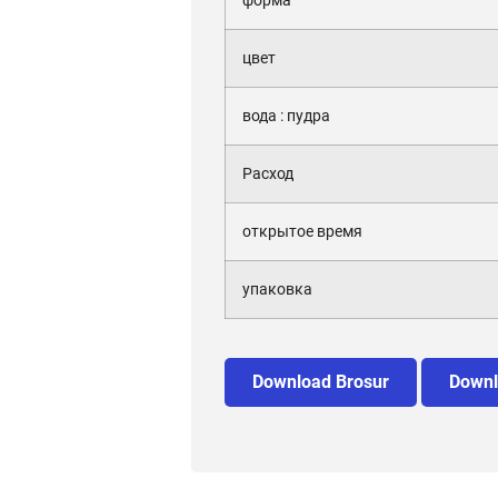
форма
цвет
вода : пудра
Расход
открытое время
упаковка
Download Brosur
Downl