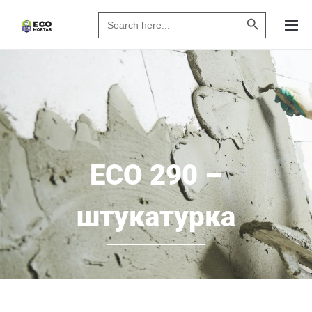
Search Butto
Search
for:
ECO 290 –
штукатурка