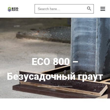
Search Butto
Search
for:
ECO 800 –
Безусадочный граут