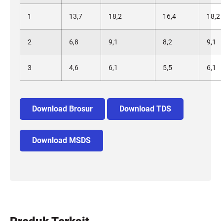
1
13,7
18,2
16,4
18,2
2
6,8
9,1
8,2
9,1
3
4,6
6,1
5,5
6,1
Download Brosur
Download TDS
Download MSDS