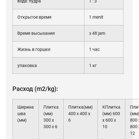
вода: пудра
1 : 3
Открытое время
1 menit
Время высыхания
± 48 jam
Жизнь в горшке
1 час
упаковка
1
кг
Расход (m2/kg):
Ширина
Плитка
Плитка(мм)
KПлитка
Пли
шва
(мм)
400 x 400 x
(мм) 600
(мм
(мм)
300 x
6
x 600 x
800 
300 x 6
10
800 
12