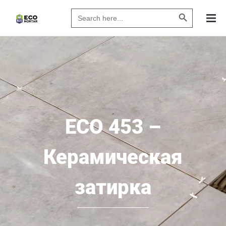
Search Butto
Search
for:
ECO 453 –
Керамическая
затирка