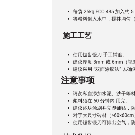
每袋 25kg ECO-485 加入约 5
将粉料倒入水中，搅拌均匀
施工工艺
使用锯齿镘刀 手工铺贴。
建议厚度 3mm 或 6mm
建议采用 “双面涂胶法” 以
注意事项
请勿私自添加水泥、沙子等
浆料须在 60 分钟内 用完。
建议逐块涂刷并立即铺贴，
对于大尺寸砖材（>60x60c
使用锯齿镘刀可排出空气，