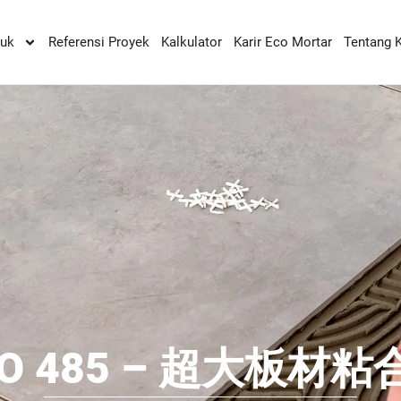
duk
Referensi Proyek
Kalkulator
Karir Eco Mortar
Tentang 
CO 485 – 超大板材粘