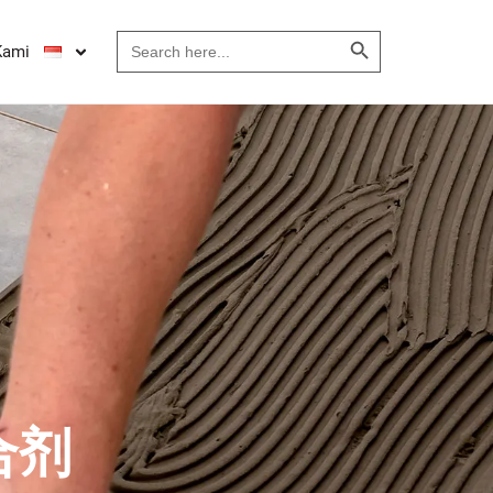
Search Button
Search
Kami
for:
合剂