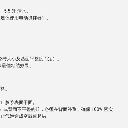
 – 5.5 升 清水。
（建议使用电动搅拌器）。
（视瓷砖大小及基面平整度而定）。
确保最佳粘结效果。
材料。
防止胶浆表面干固。
m）或背面不平整的砖，必须在背面补浆，确保 100% 密实
防止气泡造成空鼓或起拱