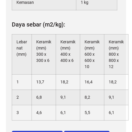
Kemasan
1 kg
Daya sebar (m2/kg):
Lebar
Keramik
Keramik
Keramik
Keramik
nat
(mm)
(mm)
(mm)
(mm)
(mm)
300 x
400 x
600 x
800 x
300 x 6
400 x 6
600 x
800 x
10
12
1
13,7
18,2
16,4
18,2
2
6,8
9,1
8,2
9,1
3
4,6
6,1
5,5
6,1