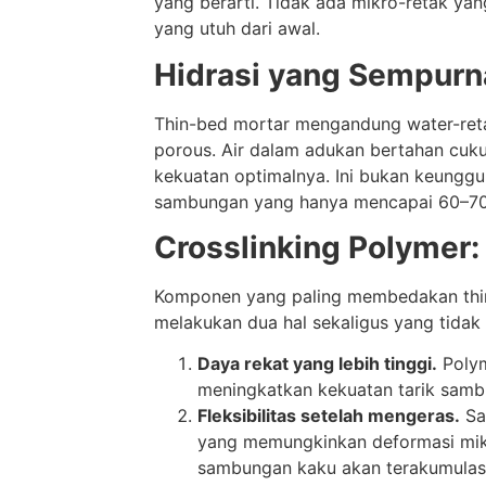
yang berarti. Tidak ada mikro-retak y
yang utuh dari awal.
Hidrasi yang Sempurn
Thin-bed mortar mengandung water-reta
porous. Air dalam adukan bertahan cuku
kekuatan optimalnya. Ini bukan keungg
sambungan yang hanya mencapai 60–70%
Crosslinking Polymer: 
Komponen yang paling membedakan thin-
melakukan dua hal sekaligus yang tidak
Daya rekat yang lebih tinggi.
Polym
meningkatkan kekuatan tarik samb
Fleksibilitas setelah mengeras.
Sam
yang memungkinkan deformasi mikro
sambungan kaku akan terakumulasi