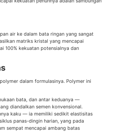
encapai kekuatan penuhnya adalah sambungan
an air ke dalam bata ringan yang sangat
silkan matriks kristal yang mencapai
ai 100% kekuatan potensialnya dan
as
olymer dalam formulasinya. Polymer ini
mukaan bata, dan antar keduanya —
yang diandalkan semen konvensional.
a kaku — ia memiliki sedikit elastisitas
iklus panas-dingin harian, yang pada
belum sempat mencapai ambang batas