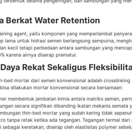
ang terbentuk selama pengeringan, dan sambungan yang m
a Berkat Water Retention
ining agent, yaitu komponen yang memperlambat penyerap
p lama untuk hidrasi semen berlangsung sempurna, mengha
ulan kecil tetapi perbedaan antara sambungan yang mencap
 karena airnya diserap prematur.
Daya Rekat Sekaligus Fleksibilit
bed mortar dari semen konvensional adalah crosslinking p
 bisa dilakukan mortar konvensional secara bersamaan:
er membentuk jembatan kimia antara matriks semen, per
ungan secara signifikan dibanding ikatan mekanis semata 
bungan thin-bed mortar yang sudah kering tidak sepenuhny
 tanpa retak ketika ada tegangan. Tegangan termal dari s
 sebagai keretakan, diserap oleh elastisitas polymer se