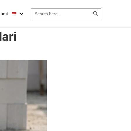
Search Button
Search
Kami
for:
ari