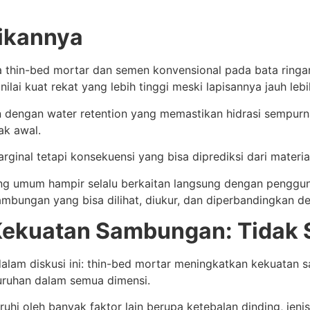
ikannya
ara thin-bed mortar dan semen konvensional pada bata ring
ilai kuat rekat yang lebih tinggi meski lapisannya jauh lebih
an dengan water retention yang memastikan hidrasi sempur
ak awal.
inal tetapi konsekuensi yang bisa diprediksi dari material
ng umum hampir selalu berkaitan langsung dengan penggun
bungan yang bisa dilihat, diukur, dan diperbandingkan den
 Kekuatan Sambungan: Tidak
t dalam diskusi ini: thin-bed mortar meningkatkan kekuata
uruhan dalam semua dimensi.
uhi oleh banyak faktor lain berupa ketebalan dinding, jeni