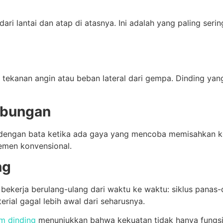
i lantai dan atap di atasnya. Ini adalah yang paling serin
ekanan angin atau beban lateral dari gempa. Dinding yang
mbungan
ngan bata ketika ada gaya yang mencoba memisahkan ked
semen konvensional.
ng
kerja berulang-ulang dari waktu ke waktu: siklus panas-di
erial gagal lebih awal dari seharusnya.
m dinding
menunjukkan bahwa kekuatan tidak hanya fungsi da