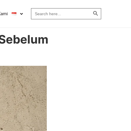
Search Button
Search
Kami
for:
 Sebelum