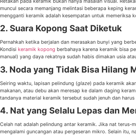
Retakan pada keramik bukan hanya masalah visual. Retakan
muncul secara memanjang melintasi beberapa keping keramik
mengganti keramik adalah kesempatan untuk memeriksa kon
2. Suara Kopong Saat Diketuk
Pernahkah ketika berjalan dan merasakan bunyi yang berbe
Kondisi
keramik kopong
berbahaya karena keramik bisa pe
manual) yang daya rekatnya sudah habis dimakan usia ata
3. Noda yang Tidak Bisa Hilang 
Seiring waktu, lapisan pelindung (
glaze
) pada keramik akan 
makanan, atau debu akan meresap ke dalam daging keramik.
tandanya material keramik tersebut sudah jenuh dan harus
4. Nat yang Selalu Lepas dan M
Celah nat adalah pelindung antar keramik. Jika nat terus-
mengalami guncangan atau pergeseran mikro. Selain itu, n