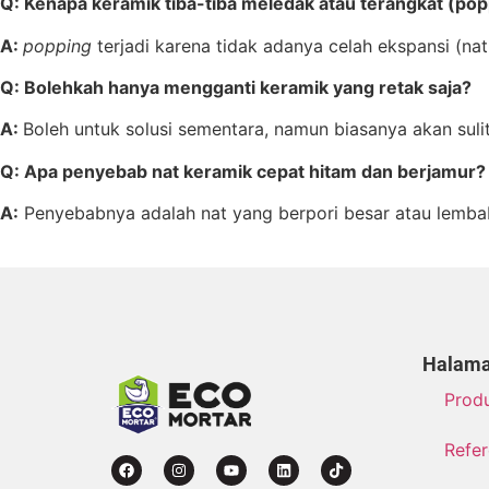
Q: Kenapa keramik tiba-tiba meledak atau terangkat (po
A:
popping
terjadi karena tidak adanya celah ekspansi (n
Q: Bolehkah hanya mengganti keramik yang retak saja?
A:
Boleh untuk solusi sementara, namun biasanya akan su
Q: Apa penyebab nat keramik cepat hitam dan berjamur?
A:
Penyebabnya adalah nat yang berpori besar atau lemba
Halama
Prod
Refer