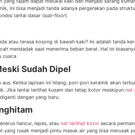
 yang tajam dapat melukai kaki dan menjadi sarang kuman a
, ini bisa menjadi tanda adanya pergerakan pada struktur t
disi lantai dasar (
sub-floor
).
da atau terasa kosong di bawah kaki? Ini adalah tanda ker
cah mendadak saat menerima beban berat. Hal ini biasan
u cuaca.
Meski Sudah Dipel
aus. Ketika lapisan ini hilang, pori-pori keramik akan terb
 Jika lantai terlihat kusam dan tetap kotor meskipun
nat 
 diganti dengan yang baru.
enghitam
menerus hancur, lepas, atau
nat terlihat kotor
secara permane
at yang rusak menjadi pintu masuk air yang bisa merusak 