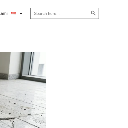
Search Button
Search
Kami
for: