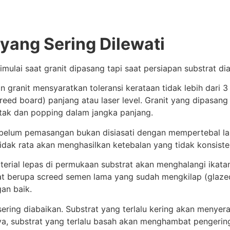
 yang Sering Dilewati
ulai saat granit dipasang tapi saat persiapan substrat di
 granit mensyaratkan toleransi kerataan tidak lebih dari 3
reed board) panjang atau laser level. Granit yang dipasang
etak dan popping dalam jangka panjang.
sebelum pemasangan bukan disiasati dengan mempertebal lapis
 rata akan menghasilkan ketebalan yang tidak konsisten d
terial lepas di permukaan substrat akan menghalangi ikatan
rat berupa screed semen lama yang sudah mengkilap (glaze
gan baik.
 sering diabaikan. Substrat yang terlalu kering akan menyer
ya, substrat yang terlalu basah akan menghambat pengering