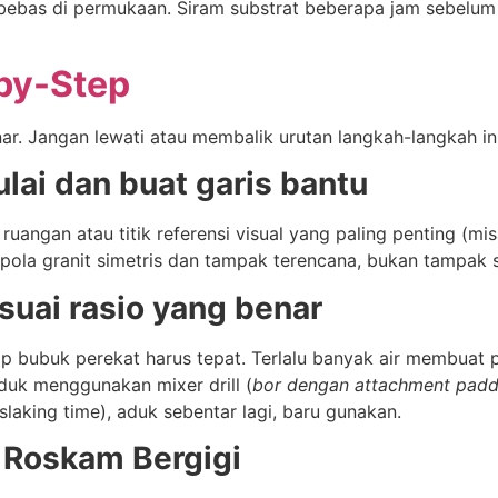
r bebas di permukaan. Siram substrat beberapa jam sebelu
by-Step
ar. Jangan lewati atau membalik urutan langkah-langkah ini
lai dan buat garis bantu
ruangan atau titik referensi visual yang paling penting (mi
ola granit simetris dan tampak terencana, bukan tampak se
uai rasio yang benar
ap bubuk perekat harus tepat. Terlalu banyak air membuat 
duk menggunakan mixer drill (
bor dengan attachment padd
aking time), aduk sebentar lagi, baru gunakan.
 Roskam Bergigi