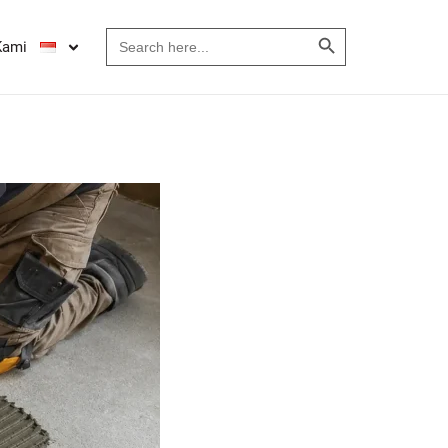
Search Button
Search
Kami
for: