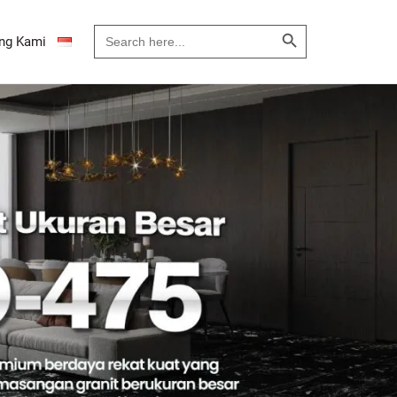
Search Button
Search
ng Kami
for: