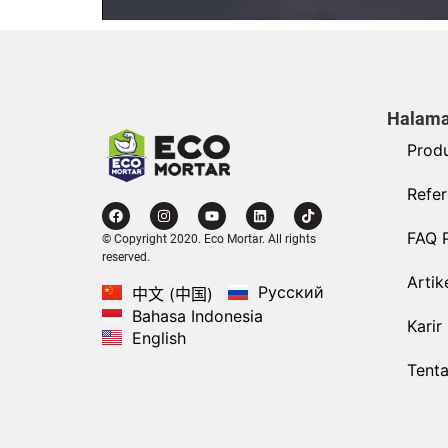
Halama
Prod
Refer
FAQ 
© Copyright 2020. Eco Mortar. All rights
reserved.
Artik
Русский
中文 (中国)
Bahasa Indonesia
Karir
English
Tent