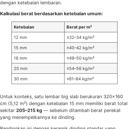
dengan ketebalan lembaran.
Kalkulasi berat berdasarkan ketebalan umum:
Ketebalan
Berat per m²
12 mm
±32–34 kg/m²
15 mm
±40–42 kg/m²
18 mm
±49–50 kg/m²
20 mm
±54–56 kg/m²
30 mm
±81–84 kg/m²
Untuk konteks, satu lembar big slab berukuran 320×160
cm (5,12 m²) dengan ketebalan 15 mm memiliki berat total
sekitar
205–215 kg
— sebelum ditambah berat perekat
yang menempelkannya ke dinding.
Bandingkan ini dengan keramik dinding standar yang