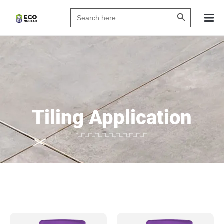
Search Butto
Search
for:
Tiling Application